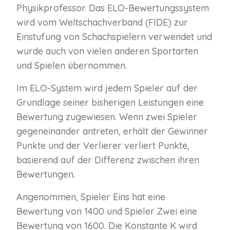
Physikprofessor. Das ELO-Bewertungssystem
wird vom Weltschachverband (FIDE) zur
Einstufung von Schachspielern verwendet und
wurde auch von vielen anderen Sportarten
und Spielen übernommen.
Im ELO-System wird jedem Spieler auf der
Grundlage seiner bisherigen Leistungen eine
Bewertung zugewiesen. Wenn zwei Spieler
gegeneinander antreten, erhält der Gewinner
Punkte und der Verlierer verliert Punkte,
basierend auf der Differenz zwischen ihren
Bewertungen.
Angenommen, Spieler Eins hat eine
Bewertung von 1400 und Spieler Zwei eine
Bewertung von 1600. Die Konstante K wird