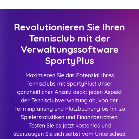
Revolutionieren Sie Ihren
Tennisclub mit der
Verwaltungssoftware
SportyPlus
Maximieren Sie das Potenzial Ihres
Tennisclubs mit SportyPlus! Unser
ganzheitlicher Ansatz deckt jeden Aspekt
der Tennisclubverwaltung ab, von der
Terminplanung und Platzbuchung bis hin zu
Spielerstatistiken und Finanzberichten.
Testen Sie es jetzt kostenlos und
überzeugen Sie sich selbst vom Unterschied.