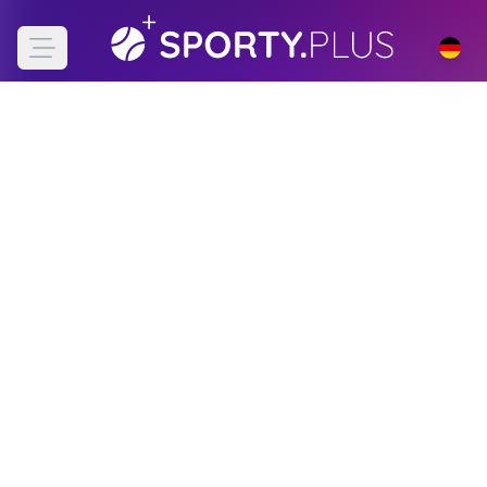
Open main menu