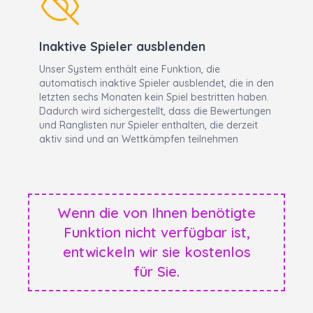
Inaktive Spieler ausblenden
Unser System enthält eine Funktion, die
automatisch inaktive Spieler ausblendet, die in den
letzten sechs Monaten kein Spiel bestritten haben.
Dadurch wird sichergestellt, dass die Bewertungen
und Ranglisten nur Spieler enthalten, die derzeit
aktiv sind und an Wettkämpfen teilnehmen
Wenn die von Ihnen benötigte
Funktion nicht verfügbar ist,
entwickeln wir sie kostenlos
für Sie.