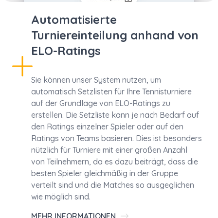
Automatisierte
Turniereinteilung anhand von
ELO-Ratings
Sie können unser System nutzen, um
automatisch Setzlisten für Ihre Tennisturniere
auf der Grundlage von ELO-Ratings zu
erstellen. Die Setzliste kann je nach Bedarf auf
den Ratings einzelner Spieler oder auf den
Ratings von Teams basieren. Dies ist besonders
nützlich für Turniere mit einer großen Anzahl
von Teilnehmern, da es dazu beiträgt, dass die
besten Spieler gleichmäßig in der Gruppe
verteilt sind und die Matches so ausgeglichen
wie möglich sind.
MEHR INFORMATIONEN