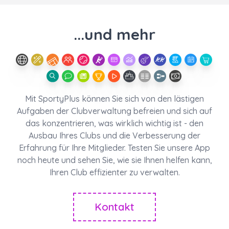
...und mehr
Mit SportyPlus können Sie sich von den lästigen
Aufgaben der Clubverwaltung befreien und sich auf
das konzentrieren, was wirklich wichtig ist - den
Ausbau Ihres Clubs und die Verbesserung der
Erfahrung für Ihre Mitglieder. Testen Sie unsere App
noch heute und sehen Sie, wie sie Ihnen helfen kann,
Ihren Club effizienter zu verwalten.
Kontakt