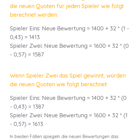
die neuen Quoten für jeden Spieler wie folgt
berechnet werden:
Spieler Eins: Neue Bewertung = 1400 + 32 * (1 -
0,43) = 1413
Spieler Zwei: Neue Bewertung = 1600 + 32 * (0
- 0,57) = 1587
Wenn Spieler Zwei das Spiel gewinnt, würden
die neuen Quoten wie folgt berechnet:
Spieler Eins: Neue Bewertung = 1400 + 32 * (0
- 0,43) = 1387
Spieler Zwei: Neue Bewertung = 1600 + 32 * (1
- 0,57) = 1613
In beiden Fällen spiegeln die neuen Bewertungen das