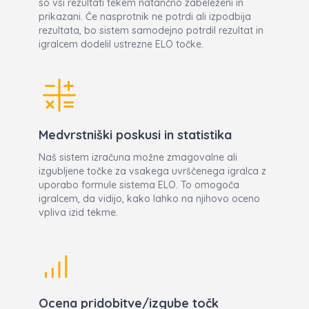
so vsi rezultati tekem natančno zabeleženi in
prikazani. Če nasprotnik ne potrdi ali izpodbija
rezultata, bo sistem samodejno potrdil rezultat in
igralcem dodelil ustrezne ELO točke.
Medvrstniški poskusi in statistika
Naš sistem izračuna možne zmagovalne ali
izgubljene točke za vsakega uvrščenega igralca z
uporabo formule sistema ELO. To omogoča
igralcem, da vidijo, kako lahko na njihovo oceno
vpliva izid tekme.
Ocena pridobitve/izgube točk