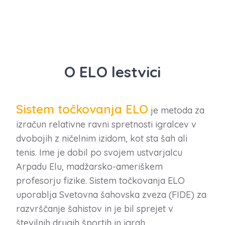
O ELO lestvici
Sistem točkovanja ELO
je metoda za
izračun relativne ravni spretnosti igralcev v
dvobojih z ničelnim izidom, kot sta šah ali
tenis. Ime je dobil po svojem ustvarjalcu
Arpadu Elu, madžarsko-ameriškem
profesorju fizike. Sistem točkovanja ELO
uporablja Svetovna šahovska zveza (FIDE) za
razvrščanje šahistov in je bil sprejet v
številnih drugih športih in igrah.